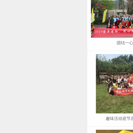
团结一
趣味活动迎节